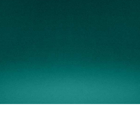
Capacidad para gestionar
varios usuarios
con
diferentes permisos.
Interfaz
totalmente en
español.