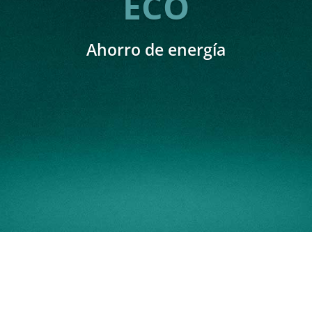
ECO
Ahorro de energía
El
economizador Inteligente
de energía
de altas
prestaciones. Con una capacidad de
ahorro de hasta